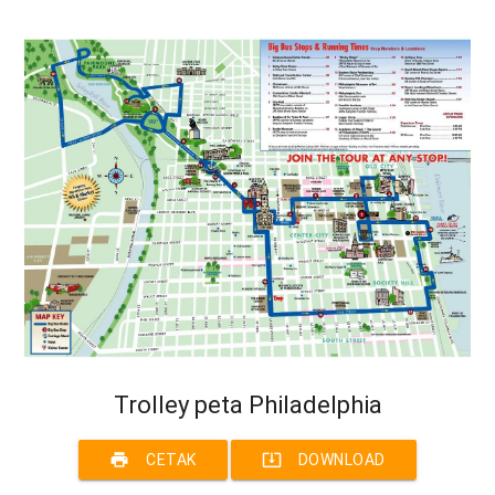
Trolley peta Philadelphia
print
system_update_alt
CETAK
DOWNLOAD